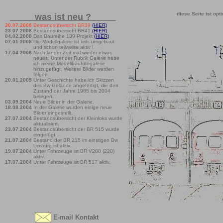
diese Seite ist opt
was ist neu ?
30.07.2008
Bestandsübersicht BR39
(HIER)
23.07.2008
Bestandsübersicht BR41
(HIER)
04.02.2008
Das Baureihe 139 Projekt
(HIER)
07.01.2008
Die Modellgalerie ist teils umgebaut
und schon teilweise aktiv !
17.04.2006
Nach langer Zeit mal wieder etwas
neues. Unter der Rubrik Galerie habe
ich meine Modellbaufotogalerie
hinzugefügt. Weitere Bilder werden
folgen.
20.01.2005
Unter Geschichte habe ich Skizzen
des Bw Gelände angefertigt, die den
Zustand der Jahre 1985 bis 2004
belegen.
03.09.2004
Neue Bilder in der Galerie.
18.08.2004
In der Galerie wurden einige neue
Bilder eingestellt.
27.07.2004
Bestandsübersicht der Kleinloks wurde
aktualisiert.
23.07.2004
Bestandsübersicht der BR 515 wurde
eingefügt.
21.07.2004
Bestand der BR 215 im einstigen Bw
Limburg ist aktiv.
19.07.2004
Unter Fahrzeuge ist BR V200 (220)
aktiv.
17.07.2004
Unter Fahrzeuge ist BR 517 aktiv.
E-mail Kontakt